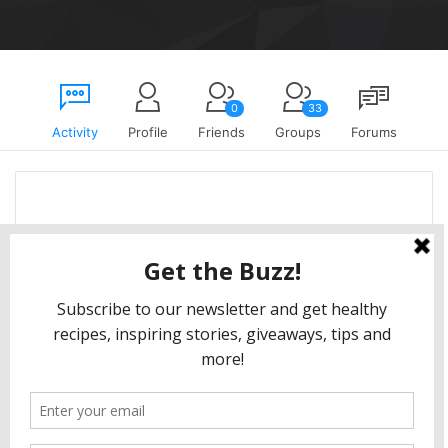
0
33
Activity
Profile
Friends
Groups
Forums
Egumsaldr
created the group
RETOUR SUR UNE
ANNEE AU environnant lesLA TOUTE ESPERANCE
2
years ago
RETOUR SUR UNE ANNEE AU
environnant lesLA TOUTE
ESPERANCE
View group