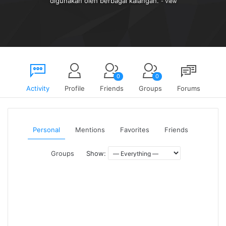
digunakan oleh berbagai kalangan.
View
0
0
Activity
Profile
Friends
Groups
Forums
Personal
Mentions
Favorites
Friends
Groups
Show:
Stout Swanson
posted an update
5 months ago
Tampilan yang user-friendly membuat